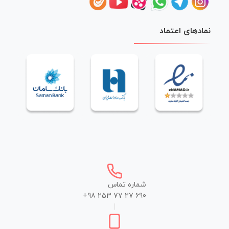
نمادهای اعتماد
شماره تماس
+98 253 77 27 690
|