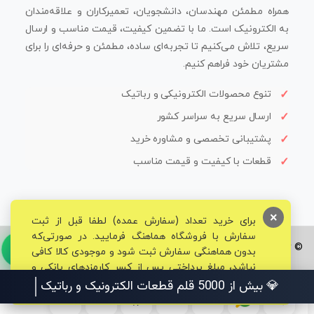
همراه مطمئن مهندسان، دانشجویان، تعمیرکاران و علاقه‌مندان
به الکترونیک است. ما با تضمین کیفیت، قیمت مناسب و ارسال
سریع، تلاش می‌کنیم تا تجربه‌ای ساده، مطمئن و حرفه‌ای را برای
مشتریان خود فراهم کنیم.
تنوع محصولات الکترونیکی و رباتیک
ارسال سریع به سراسر کشور
پشتیبانی تخصصی و مشاوره خرید
قطعات با کیفیت و قیمت مناسب
×
برای خرید تعداد (سفارش عمده) لطفا قبل از ثبت
سفارش با فروشگاه هماهنگ فرمایید. در صورتی‌که
© تمامی حقوق برای فروشگاه تخصصی قم الکترونیک محفوظ می‌باشد.
بدون هماهنگی سفارش ثبت شود و موجودی کالا کافی
نباشد، مبلغ پرداختی پس از کسر کارمزدهای بانکی و
مالیاتی به حساب شما بازگشت داده خواهد شد.
💎 بیش از 5000 قلم قطعات الکترونیک و رباتیک