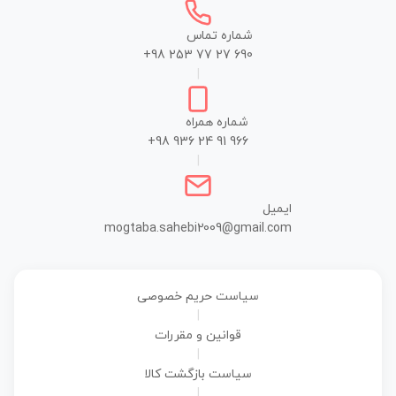
شماره تماس
+98 253 77 27 690
|
شماره همراه
+98 936 24 91 966
|
ایمیل
mogtaba.sahebi2009@gmail.com
سیاست حریم خصوصی
|
قوانین و مقررات
|
سیاست بازگشت کالا
|