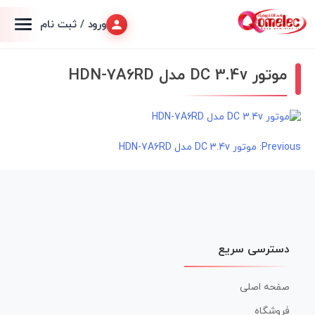
ورود / ثبت نام
موتور DC 3.4v مدل HDN-7A6RD
راهبری
Previous:
موتور DC 3.4v مدل HDN-7A6RD
نوشته
دسترسی سریع
صفحه اصلی
فروشگاه