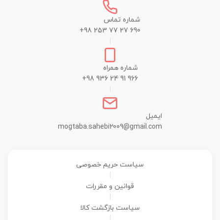
شماره تماس
+98 253 77 27 690
|
شماره همراه
+98 936 24 91 966
|
ایمیل
mogtaba.sahebi2009@gmail.com
سیاست حریم خصوصی
|
قوانین و مقررات
|
سیاست بازگشت کالا
|