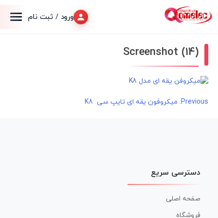
ورود / ثبت نام
Screenshot (14)
راهبری
Previous:
میکروفون یقه ای تایپ سی K8
نوشته
دسترسی سریع
صفحه اصلی
فروشگاه