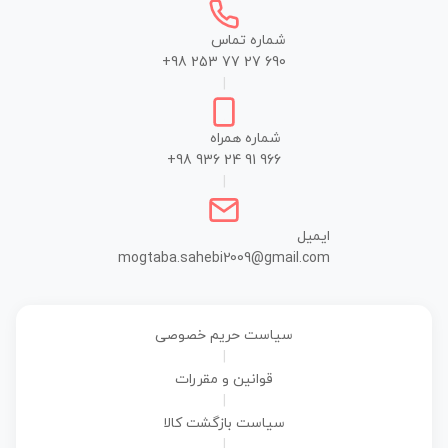
شماره تماس
+98 253 77 27 690
|
شماره همراه
+98 936 24 91 966
|
ایمیل
mogtaba.sahebi2009@gmail.com
سیاست حریم خصوصی
|
قوانین و مقررات
|
سیاست بازگشت کالا
|