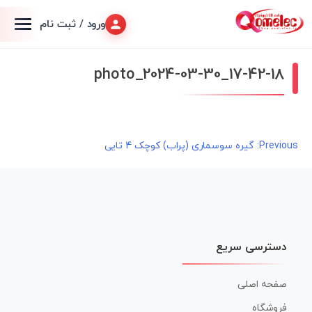
ورود / ثبت نام
photo_2024-03-30_17-42-18
راهبری
Previous:
گیره سوسماری (پراب) کوچک 4 تایی
نوشته
دسترسی سریع
صفحه اصلی
فروشگاه