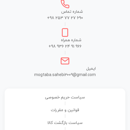
شماره تماس
+98 253 77 27 690
|
شماره همراه
+98 936 24 91 966
|
ایمیل
mogtaba.sahebi2009@gmail.com
سیاست حریم خصوصی
|
قوانین و مقررات
|
سیاست بازگشت کالا
|