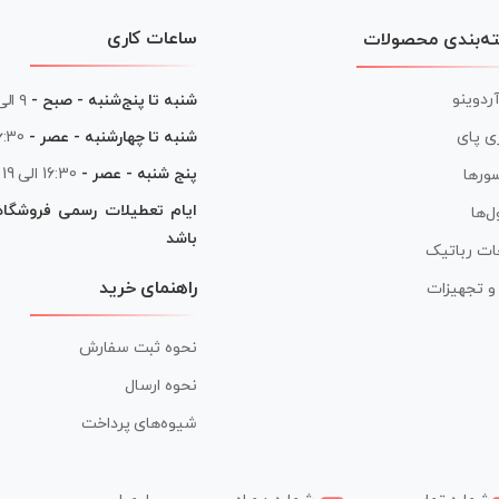
ساعات کاری
ه‌بندی محصولات
آردوینو
شنبه تا پنج‌شنبه - صبح -
۹ الی ۱۳
شنبه تا چهارشنبه - عصر -
16:30 الی
ی پای
پنج شنبه - عصر -
16:30 الی 19
ورها
ایام تعطیلات رسمی فروشگا
ل‌ها
باشد
ات رباتیک
راهنمای خرید
ر و تجهیزات
نحوه ثبت سفارش
نحوه ارسال
شیوه‌های پرداخت