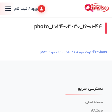
ورود / ثبت نام
photo_2024-03-30_16-01-44
راهبری
Previous:
نوک هویه 40 وات مارک جوت joot
نوشته
دسترسی سریع
صفحه اصلی
فروشگاه