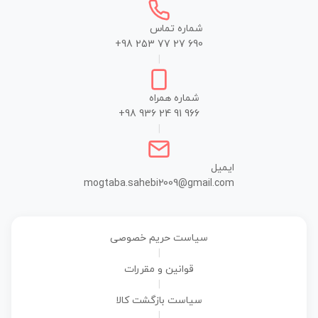
شماره تماس
+98 253 77 27 690
|
شماره همراه
+98 936 24 91 966
|
ایمیل
mogtaba.sahebi2009@gmail.com
سیاست حریم خصوصی
|
قوانین و مقررات
|
سیاست بازگشت کالا
|