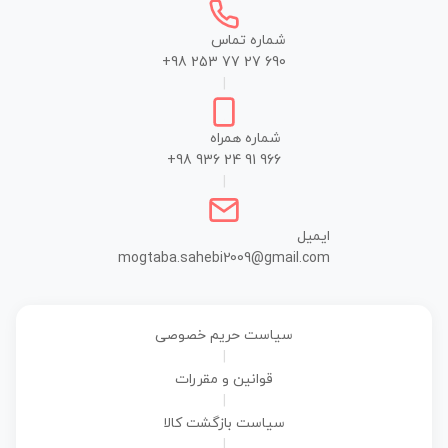
شماره تماس
+98 253 77 27 690
|
شماره همراه
+98 936 24 91 966
|
ایمیل
mogtaba.sahebi2009@gmail.com
سیاست حریم خصوصی
|
قوانین و مقررات
|
سیاست بازگشت کالا
|