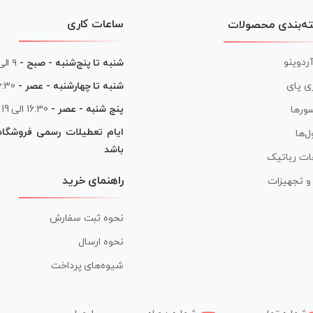
ساعات کاری
ه‌بندی محصولات
آردوینو
شنبه تا پنج‌شنبه - صبح -
۹ الی ۱۳
شنبه تا چهارشنبه - عصر -
16:30 الی
ی پای
پنج شنبه - عصر -
16:30 الی 19
ورها
ایام تعطیلات رسمی فروشگا
ل‌ها
باشد
ات رباتیک
راهنمای خرید
ر و تجهیزات
نحوه ثبت سفارش
نحوه ارسال
شیوه‌های پرداخت