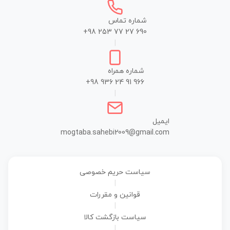
شماره تماس
+98 253 77 27 690
|
شماره همراه
+98 936 24 91 966
|
ایمیل
mogtaba.sahebi2009@gmail.com
سیاست حریم خصوصی
|
قوانین و مقررات
|
سیاست بازگشت کالا
|