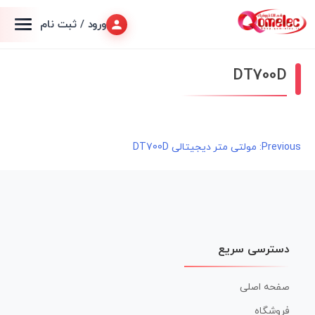
ورود / ثبت نام
DT700D
راهبری
Previous:
مولتی متر دیجیتالی DT700D
نوشته
دسترسی سریع
صفحه اصلی
فروشگاه