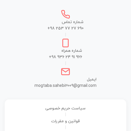
شماره تماس
+98 253 77 27 690
|
شماره همراه
+98 936 24 91 966
|
ایمیل
mogtaba.sahebi2009@gmail.com
سیاست حریم خصوصی
|
قوانین و مقررات
|