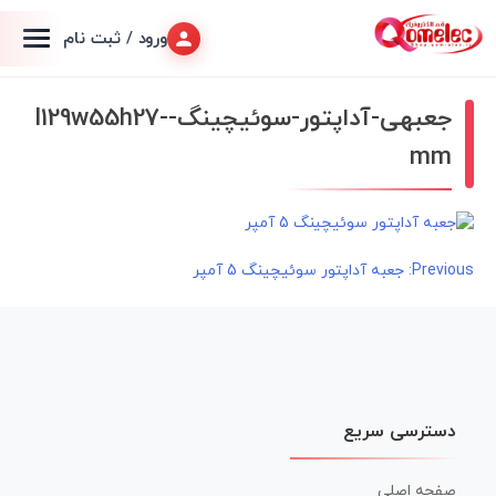
ورود / ثبت نام
جعبهی-آداپتور-سوئیچینگ-l129w55h27-
mm
راهبری
Previous:
جعبه آداپتور سوئیچینگ 5 آمپر
نوشته
دسترسی سریع
صفحه اصلی