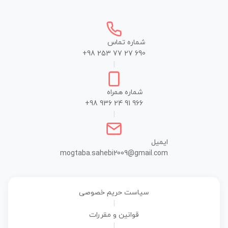
شماره تماس
+98 253 77 27 690
|
شماره همراه
+98 936 24 91 966
|
ایمیل
mogtaba.sahebi2009@gmail.com
سیاست حریم خصوصی
|
قوانین و مقررات
|