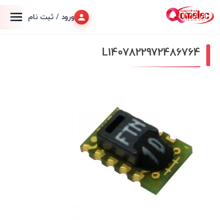
ورود / ثبت نام
L1407822972486764