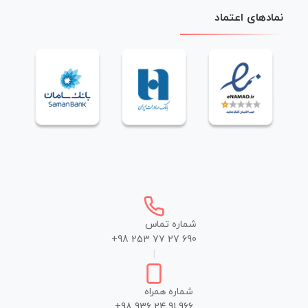
نمادهای اعتماد
شماره تماس
+98 253 77 27 690
|
شماره همراه
+98 936 24 91 966