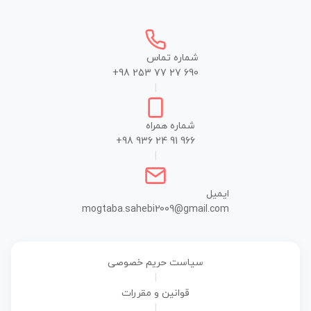
شماره تماس
+98 253 77 27 690
|
شماره همراه
+98 936 24 91 966
|
ایمیل
mogtaba.sahebi2009@gmail.com
سیاست حریم خصوصی
|
قوانین و مقررات
|