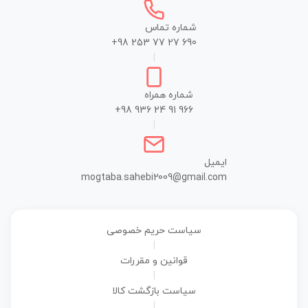
شماره تماس
+98 253 77 27 690
|
شماره همراه
+98 936 24 91 966
|
ایمیل
mogtaba.sahebi2009@gmail.com
سیاست حریم خصوصی
|
قوانین و مقررات
|
سیاست بازگشت کالا
|