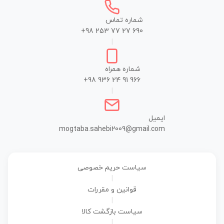
شماره تماس
+98 253 77 27 690
|
شماره همراه
+98 936 24 91 966
|
ایمیل
mogtaba.sahebi2009@gmail.com
سیاست حریم خصوصی
|
قوانین و مقررات
|
سیاست بازگشت کالا
|