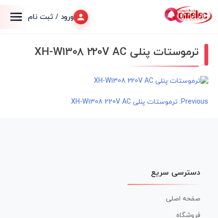
ورود / ثبت نام
ترموستات پنلی XH-W1308 220V AC
راهبری
Previous:
ترموستات پنلی XH-W1308 220V AC
نوشته
دسترسی سریع
صفحه اصلی
فروشگاه