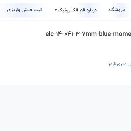
فروشگاه
ثبت فیش واریزی
درباره قم الکترونیک
▼
elc-14-041-3-7mm-blue-momen