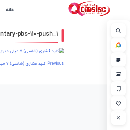
خانه
tary-pbs-110-push_1
راهبری
Previous:
کلید فشاری (شاسی) 7 میلی متری قرمز
نوشته