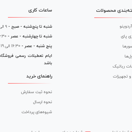
ساعات کاری
ه‌بندی محصولات
آردوینو
شنبه تا پنج‌شنبه - صبح -
۹ الی ۱۳
شنبه تا چهارشنبه - عصر -
16:30 الی
ی پای
پنج شنبه - عصر -
16:30 الی 19
ورها
ایام تعطیلات رسمی فروشگا
ل‌ها
باشد
ات رباتیک
راهنمای خرید
ر و تجهیزات
نحوه ثبت سفارش
نحوه ارسال
شیوه‌های پرداخت