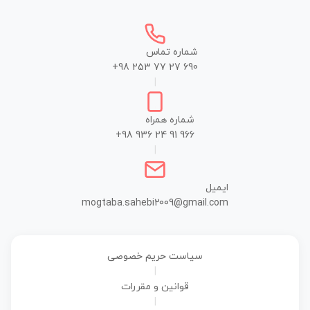
شماره تماس
+98 253 77 27 690
|
شماره همراه
+98 936 24 91 966
|
ایمیل
mogtaba.sahebi2009@gmail.com
سیاست حریم خصوصی
|
قوانین و مقررات
|