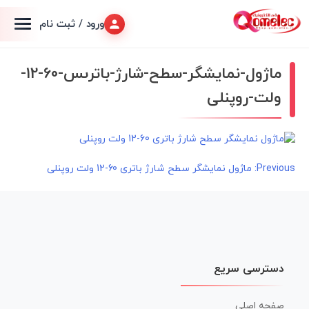
ورود / ثبت نام
ماژول-نمایشگر-سطح-شارژ-باترىس-60-12-
ولت-روپنلی
راهبری
Previous:
ماژول نمایشگر سطح شارژ باترى 60-12 ولت روپنلی
نوشته
دسترسی سریع
صفحه اصلی