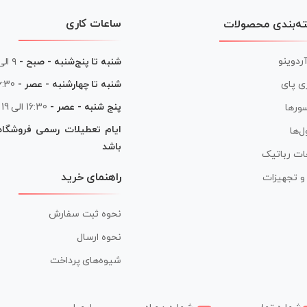
ساعات کاری
ه‌بندی محصولات
آردوینو
شنبه تا پنج‌شنبه - صبح -
۹ الی ۱۳
شنبه تا چهارشنبه - عصر -
16:30 الی
ی پای
پنج شنبه - عصر -
16:30 الی 19
ورها
ایام تعطیلات رسمی فروشگا
ل‌ها
باشد
ات رباتیک
راهنمای خرید
ر و تجهیزات
نحوه ثبت سفارش
نحوه ارسال
شیوه‌های پرداخت