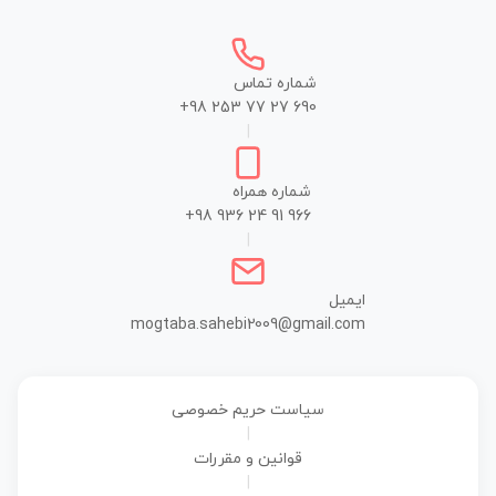
شماره تماس
+98 253 77 27 690
|
شماره همراه
+98 936 24 91 966
|
ایمیل
mogtaba.sahebi2009@gmail.com
سیاست حریم خصوصی
|
قوانین و مقررات
|