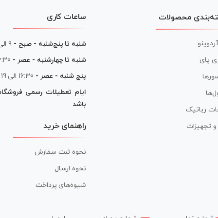
ساعات کاری
ه‌بندی محصولات
آردوینو
شنبه تا پنج‌شنبه - صبح -
۹ الی ۱۳
شنبه تا چهارشنبه - عصر -
16:30 الی
ی پای
پنج شنبه - عصر -
16:30 الی 19
ورها
ایام تعطیلات رسمی فروشگا
ل‌ها
باشد
ات رباتیک
راهنمای خرید
ر و تجهیزات
نحوه ثبت سفارش
نحوه ارسال
شیوه‌های پرداخت