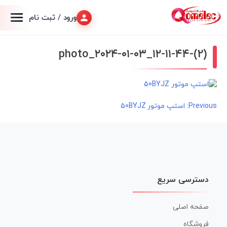
ورود / ثبت نام
photo_۲۰۲۴-۰۱-۰۳_۱۲-۱۱-۴۴-(2)
راهبری
Previous:
استپ موتور 50BYJZ
نوشته
دسترسی سریع
صفحه اصلی
فروشگاه