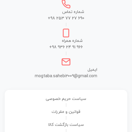
شماره تماس
+98 253 77 27 690
|
شماره همراه
+98 936 24 91 966
|
ایمیل
mogtaba.sahebi2009@gmail.com
سیاست حریم خصوصی
|
قوانین و مقررات
|
سیاست بازگشت کالا
|