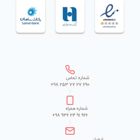
شماره تماس
+98 253 77 27 690
|
شماره همراه
+98 936 24 91 966
|
ایمیل