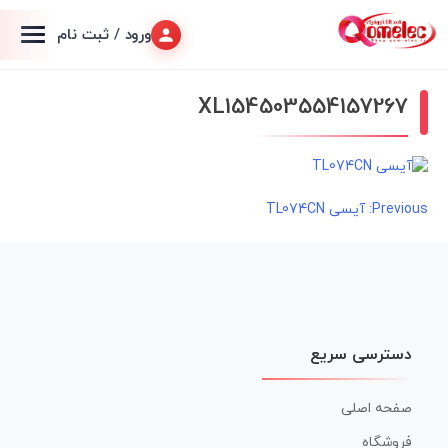
ورود / ثبت نام
XL154503554157267
راهبری
Previous:
آیسی TL074CN
نوشته
دسترسی سریع
صفحه اصلی
فروشگاه