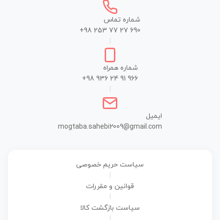
شماره تماس
+98 253 77 27 690
|
شماره همراه
+98 936 24 91 966
|
ایمیل
mogtaba.sahebi2009@gmail.com
سیاست حریم خصوصی
|
قوانین و مقررات
|
سیاست بازگشت کالا
|