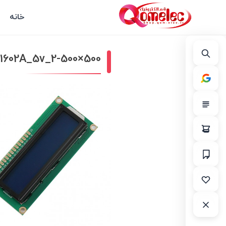
خانه
1602A_5v_2-500×500