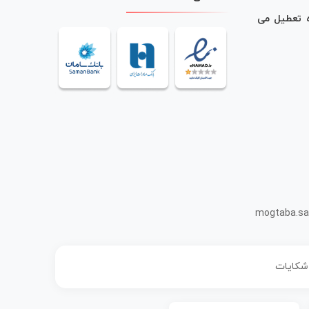
ه تعطیل می
mogtaba.sa
 شکایات