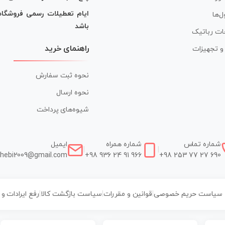
ایام تعطیلات رسمی فروشگا
ل‌ها
باشد
ات رباتیک
راهنمای خرید
ر و تجهیزات
نحوه ثبت سفارش
نحوه ارسال
شیوه‌های پرداخت
شماره تماس
شماره همراه
ایمیل
|
|
hebi2009@gmail.com
+98 936 24 91 966
+98 253 77 27 690
سیاست حریم خصوصی
|
قوانین و مقررات
|
سیاست بازگشت کالا
|
رفع ایرادات و