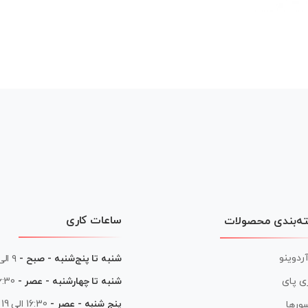
ساعات کاری
ه‌بندی محصولات
آردوینو
شنبه تا پنج‌شنبه - صبح -
۹ الی ۱۳
شنبه تا چهارشنبه - عصر -
16:30 الی
ی پای
پنج شنبه - عصر -
16:30 الی 19
ورها