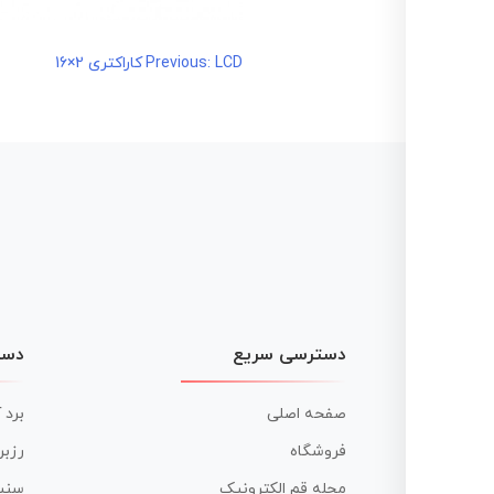
LCD کاراکتری 2×16
راهبری
Previous:
نوشته
دسترسی سریع
دست
صفحه اصلی
برد 
فروشگاه
رزبر
مجله قم الکترونیک
سنس