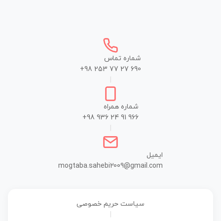
شماره تماس
+98 253 77 27 690
|
شماره همراه
+98 936 24 91 966
|
ایمیل
mogtaba.sahebi2009@gmail.com
سیاست حریم خصوصی
|