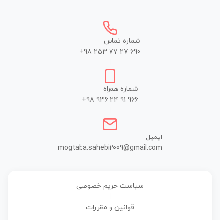
شماره تماس
+98 253 77 27 690
|
شماره همراه
+98 936 24 91 966
|
ایمیل
mogtaba.sahebi2009@gmail.com
سیاست حریم خصوصی
|
قوانین و مقررات
|