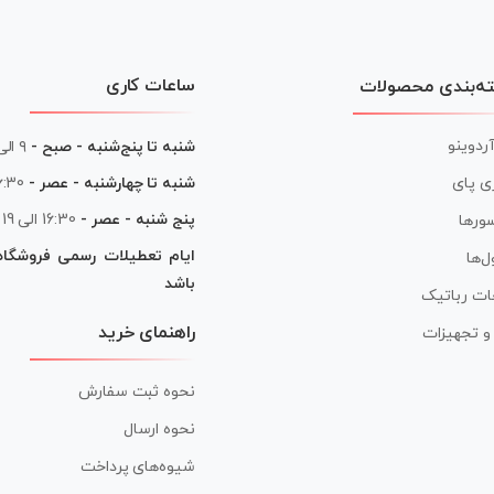
ساعات کاری
ه‌بندی محصولات
آردوینو
شنبه تا پنج‌شنبه - صبح -
۹ الی ۱۳
شنبه تا چهارشنبه - عصر -
16:30 الی
ی پای
پنج شنبه - عصر -
16:30 الی 19
ورها
ایام تعطیلات رسمی فروشگا
ل‌ها
باشد
ات رباتیک
راهنمای خرید
ر و تجهیزات
نحوه ثبت سفارش
نحوه ارسال
شیوه‌های پرداخت