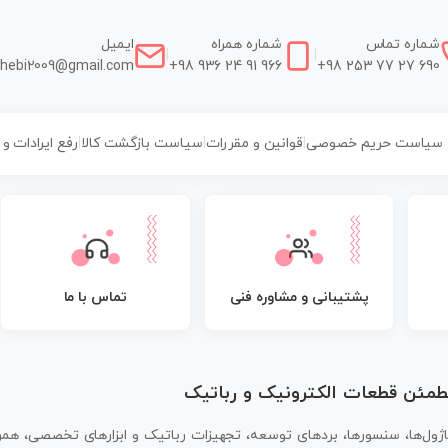
شماره تماس
شماره همراه
ایمیل
|
|
hebi2009@gmail.com
+98 936 24 91 966
+98 253 77 27 690
سیاست حریم خصوصی
|
قوانین و مقررات
|
سیاست بازگشت کالا
|
رفع ایرادات و
پشتیبانی و مشاوره فنی
تماس با ما
مطمئن قطعات الکترونیک و رباتیک
اژول‌ها، سنسورها، بردهای توسعه، تجهیزات رباتیک و ابزارهای تخصصی، همر