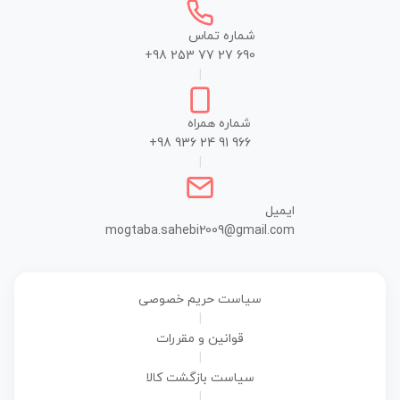
شماره تماس
+98 253 77 27 690
|
شماره همراه
+98 936 24 91 966
|
ایمیل
mogtaba.sahebi2009@gmail.com
سیاست حریم خصوصی
|
قوانین و مقررات
|
سیاست بازگشت کالا
|