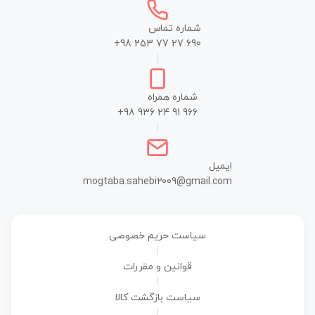
شماره تماس
+98 253 77 27 690
|
شماره همراه
+98 936 24 91 966
|
ایمیل
mogtaba.sahebi2009@gmail.com
سیاست حریم خصوصی
|
قوانین و مقررات
|
سیاست بازگشت کالا
|