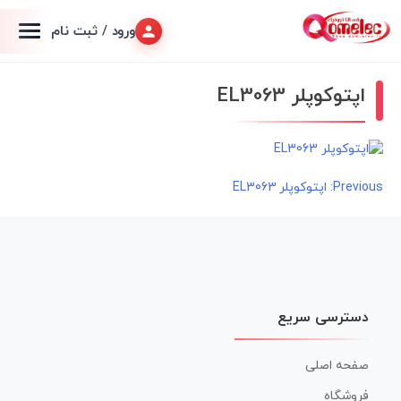
ورود / ثبت نام
اپتوکوپلر EL3063
راهبری
Previous:
اپتوکوپلر EL3063
نوشته
دسترسی سریع
صفحه اصلی
فروشگاه