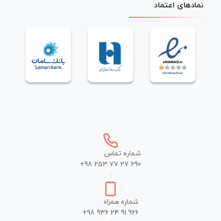
نمادهای اعتماد
شماره تماس
+98 253 77 27 690
|
شماره همراه
+98 936 24 91 966