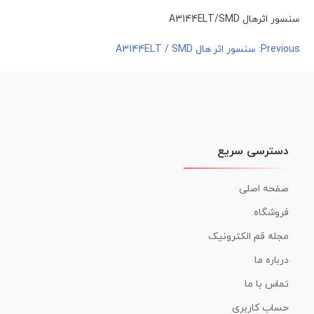
سنسور اثرهال A3144ELT/SMD
راهبری
Previous:
سنسور اثر هال A3144ELT / SMD
نوشته
دسترسی سریع
صفحه اصلی
فروشگاه
مجله قم الکترونیک
درباره ما
تماس با ما
حساب کاربری