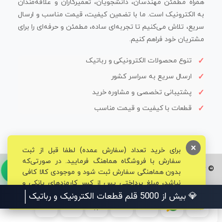
همراه مطمئن مهندسان، دانشجویان، تعمیرکاران و علاقه‌مندان
به الکترونیک است. ما با تضمین کیفیت، قیمت مناسب و ارسال
سریع، تلاش می‌کنیم تا تجربه‌ای ساده، مطمئن و حرفه‌ای را برای
مشتریان خود فراهم کنیم.
تنوع محصولات الکترونیکی و رباتیک
ارسال سریع به سراسر کشور
پشتیبانی تخصصی و مشاوره خرید
قطعات با کیفیت و قیمت مناسب
×
برای خرید تعداد (سفارش عمده) لطفا قبل از ثبت
سفارش با فروشگاه هماهنگ فرمایید. در صورتی‌که
© تمامی حقوق برای فروشگاه تخصصی قم الکترونیک محفوظ می‌باشد.
بدون هماهنگی سفارش ثبت شود و موجودی کالا کافی
نباشد، مبلغ پرداختی پس از کسر کارمزدهای بانکی و
مالیاتی به حساب شما بازگشت داده خواهد شد.
💎 بیش از 5000 قلم قطعات الکترونیک و رباتیک