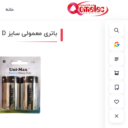
خانه
باتری معمولی سایز D بزرگ یونی مکس – Unimax