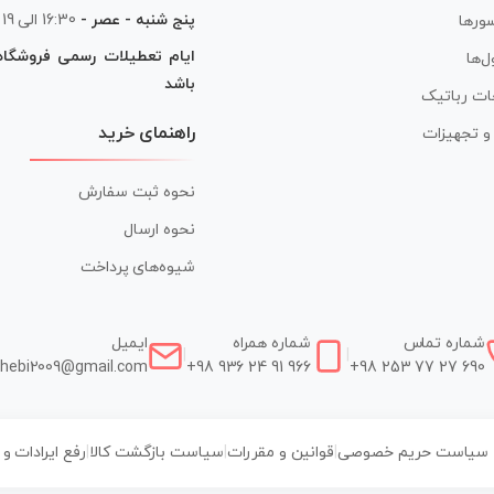
پنج شنبه - عصر -
16:30 الی 19
ورها
ایام تعطیلات رسمی فروشگا
ل‌ها
باشد
ات رباتیک
راهنمای خرید
ر و تجهیزات
نحوه ثبت سفارش
نحوه ارسال
شیوه‌های پرداخت
شماره تماس
شماره همراه
ایمیل
|
|
hebi2009@gmail.com
+98 936 24 91 966
+98 253 77 27 690
سیاست حریم خصوصی
|
قوانین و مقررات
|
سیاست بازگشت کالا
|
رفع ایرادات و