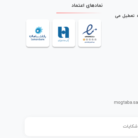
نمادهای اعتماد
ه تعطیل می
mogtaba.sa
 شکایات