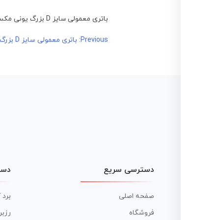
باتری معمولی سایز D بزرگ یونی مکس – Unimax
راهبری
Previous:
باتری معمولی سایز D بزرگ یونی مکس – Unimax
نوشته
دسترسی سریع
دست
صفحه اصلی
برد 
فروشگاه
رزبر