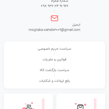
شماره همراه
+98 936 24 91 966
|
ایمیل
mogtaba.sahebi2009@gmail.com
سیاست حریم خصوصی
|
قوانین و مقررات
|
سیاست بازگشت کالا
|
رفع ایرادات و شکایات