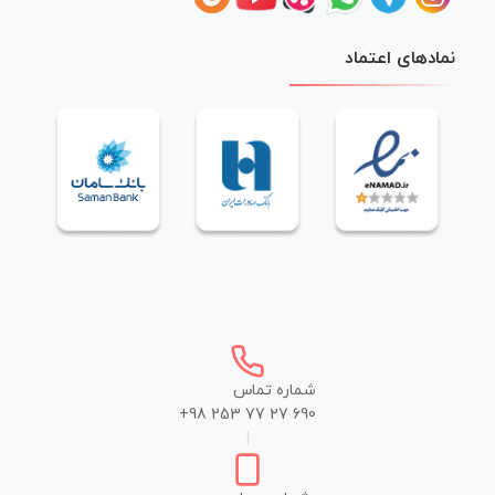
نمادهای اعتماد
شماره تماس
+98 253 77 27 690
|