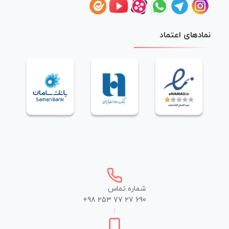
نمادهای اعتماد
شماره تماس
+98 253 77 27 690
|