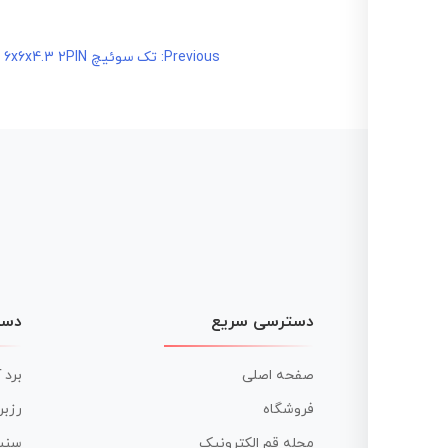
راهبری
Previous:
تک سوئیچ 6x6x4.3 2PIN
نوشته
دسترسی سریع
دست
صفحه اصلی
برد 
فروشگاه
رزبر
مجله قم الکترونیک
سنس