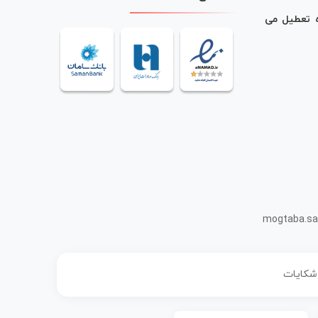
ه تعطیل می
mogtaba.sa
 شکایات