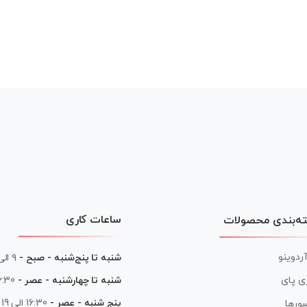
ساعات کاری
ه‌بندی محصولات
آردوینو
شنبه تا پنج‌شنبه - صبح -
۹ الی ۱۳
شنبه تا چهارشنبه - عصر -
16:30 الی
ی پای
پنج شنبه - عصر -
16:30 الی 19
ورها