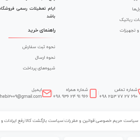
ایام تعطیلات رسمی فروشگا
ل‌ها
باشد
ات رباتیک
راهنمای خرید
ر و تجهیزات
نحوه ثبت سفارش
نحوه ارسال
شیوه‌های پرداخت
شماره تماس
شماره همراه
ایمیل
|
|
hebi2009@gmail.com
+98 936 24 91 966
+98 253 77 27 690
سیاست حریم خصوصی
|
قوانین و مقررات
|
سیاست بازگشت کالا
|
رفع ایرادات و