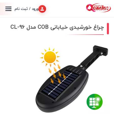
ورود / ثبت نام
چراغ خورشیدی خیابانی COB مدل CL-96