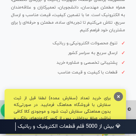
همراه مطمئن مهندسان، دانشجویان، تعمیرکاران و علاقه‌مندان
به الکترونیک است. ما با تضمین کیفیت، قیمت مناسب و ارسال
سریع، تلاش می‌کنیم تا تجربه‌ای ساده، مطمئن و حرفه‌ای را برای
مشتریان خود فراهم کنیم.
تنوع محصولات الکترونیکی و رباتیک
ارسال سریع به سراسر کشور
پشتیبانی تخصصی و مشاوره خرید
قطعات با کیفیت و قیمت مناسب
×
برای خرید تعداد (سفارش عمده) لطفا قبل از ثبت
سفارش با فروشگاه هماهنگ فرمایید. در صورتی‌که
© تمامی حقوق برای فروشگاه تخصصی قم الکترونیک محفوظ می‌باشد.
بدون هماهنگی سفارش ثبت شود و موجودی کالا کافی
نباشد، مبلغ پرداختی پس از کسر کارمزدهای بانکی و
مالیاتی به حساب شما بازگشت داده خواهد شد.
💎 بیش از 5000 قلم قطعات الکترونیک و رباتیک