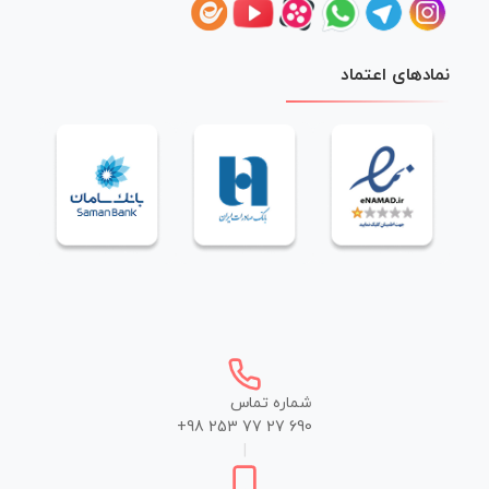
نمادهای اعتماد
شماره تماس
+98 253 77 27 690
|