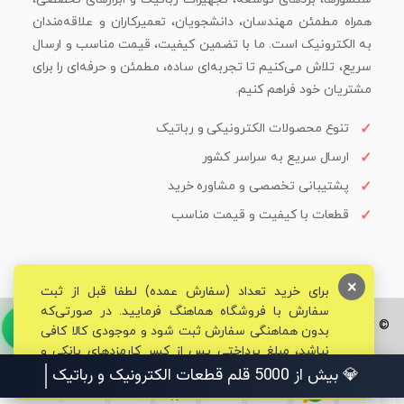
همراه مطمئن مهندسان، دانشجویان، تعمیرکاران و علاقه‌مندان
به الکترونیک است. ما با تضمین کیفیت، قیمت مناسب و ارسال
سریع، تلاش می‌کنیم تا تجربه‌ای ساده، مطمئن و حرفه‌ای را برای
مشتریان خود فراهم کنیم.
تنوع محصولات الکترونیکی و رباتیک
ارسال سریع به سراسر کشور
پشتیبانی تخصصی و مشاوره خرید
قطعات با کیفیت و قیمت مناسب
×
برای خرید تعداد (سفارش عمده) لطفا قبل از ثبت
سفارش با فروشگاه هماهنگ فرمایید. در صورتی‌که
© تمامی حقوق برای فروشگاه تخصصی قم الکترونیک محفوظ می‌باشد.
بدون هماهنگی سفارش ثبت شود و موجودی کالا کافی
نباشد، مبلغ پرداختی پس از کسر کارمزدهای بانکی و
مالیاتی به حساب شما بازگشت داده خواهد شد.
💎 بیش از 5000 قلم قطعات الکترونیک و رباتیک