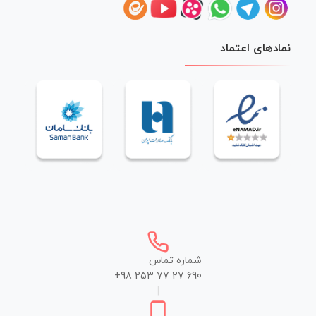
نمادهای اعتماد
شماره تماس
+98 253 77 27 690
|