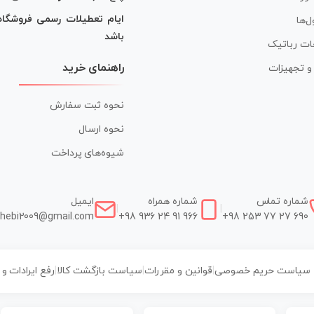
ایام تعطیلات رسمی فروشگا
ل‌ها
باشد
ات رباتیک
راهنمای خرید
ر و تجهیزات
نحوه ثبت سفارش
نحوه ارسال
شیوه‌های پرداخت
شماره تماس
شماره همراه
ایمیل
|
|
hebi2009@gmail.com
+98 936 24 91 966
+98 253 77 27 690
سیاست حریم خصوصی
|
قوانین و مقررات
|
سیاست بازگشت کالا
|
رفع ایرادات و