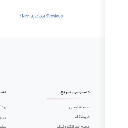
راهبری
Previous:
اپتوکوپلر 4N26
نوشته
دسترسی سریع
دست
صفحه اصلی
برد 
فروشگاه
رزبر
مجله قم الکترونیک
سنس