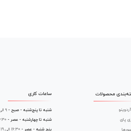
ساعات کاری
ه‌بندی محصولات
آردوینو
شنبه تا پنج‌شنبه - صبح -
۹ الی ۱۳
شنبه تا چهارشنبه - عصر -
16:30 الی
ی پای
پنج شنبه - عصر -
16:30 الی 19
ورها