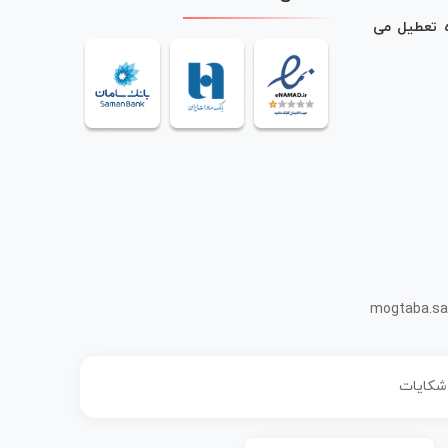
ه تعطیل می
mogtaba.sa
 شکایات