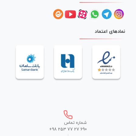
نمادهای اعتماد
شماره تماس
+98 253 77 27 690