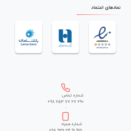
نمادهای اعتماد
شماره تماس
+98 253 77 27 690
|
شماره همراه
+98 936 24 91 966