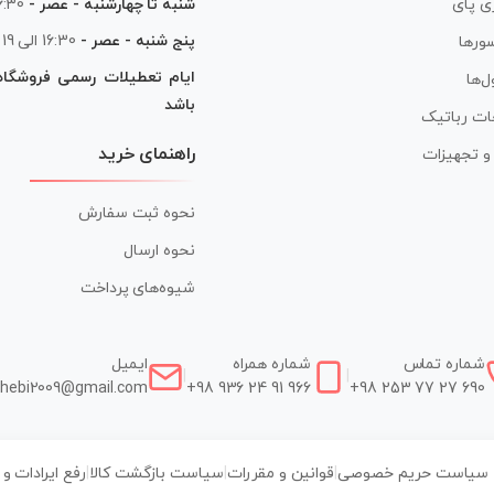
شنبه تا چهارشنبه - عصر -
16:30 الی
ی پای
پنج شنبه - عصر -
16:30 الی 19
ورها
ایام تعطیلات رسمی فروشگا
ل‌ها
باشد
ات رباتیک
راهنمای خرید
ر و تجهیزات
نحوه ثبت سفارش
نحوه ارسال
شیوه‌های پرداخت
شماره تماس
شماره همراه
ایمیل
|
|
hebi2009@gmail.com
+98 936 24 91 966
+98 253 77 27 690
سیاست حریم خصوصی
|
قوانین و مقررات
|
سیاست بازگشت کالا
|
رفع ایرادات و