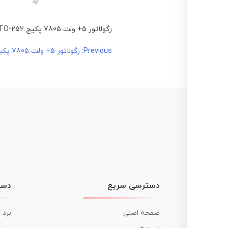
رگولاتور 5+ ولت 7805 پکیج TO-252
راهبری
Previous:
رگولاتور 5+ ولت 7805 پکیج TO-252
نوشته
دسترسی سریع
دست
صفحه اصلی
برد 