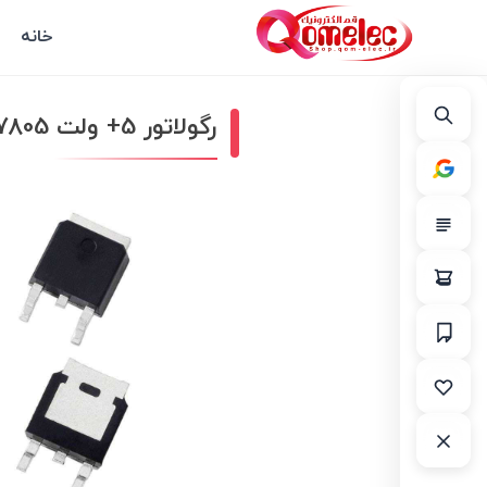
خانه
رگولاتور 5+ ولت 7805 پکیج TO-252