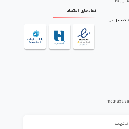
 20
نمادهای اعتماد
ه تعطیل می
mogtaba.sa
 شکایات