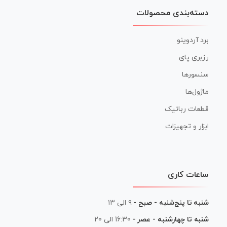
دسته‌بندی محصولات
برد آردوینو
رزبری پای
سنسورها
ماژول‌ها
قطعات رباتیک
ابزار و تجهیزات
ساعات کاری
شنبه تا پنج‌شنبه - صبح -
۹ الی ۱۳
شنبه تا چهارشنبه - عصر -
16:30 الی 20