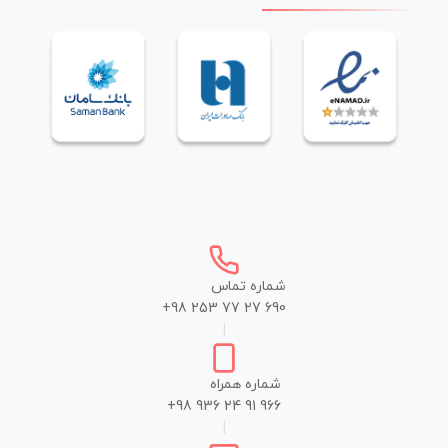
شماره تماس
+98 253 77 27 690
|
شماره همراه
+98 936 24 91 966
|