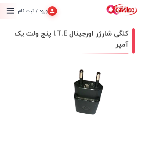
ورود / ثبت نام
کلگی شارژر اورجینال I.T.E پنج ولت یک
آمپر