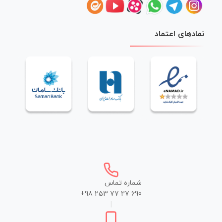
نمادهای اعتماد
شماره تماس
+98 253 77 27 690
|