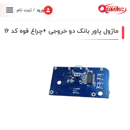
ورود / ثبت نام
ماژول پاور بانک دو خروجی +چراغ قوه کد ۱۶