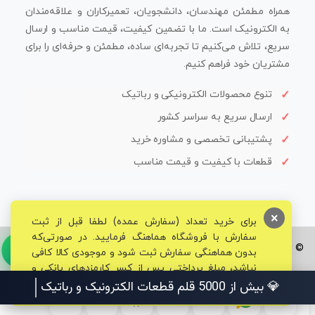
همراه مطمئن مهندسان، دانشجویان، تعمیرکاران و علاقه‌مندان
به الکترونیک است. ما با تضمین کیفیت، قیمت مناسب و ارسال
سریع، تلاش می‌کنیم تا تجربه‌ای ساده، مطمئن و حرفه‌ای را برای
مشتریان خود فراهم کنیم.
تنوع محصولات الکترونیکی و رباتیک
ارسال سریع به سراسر کشور
پشتیبانی تخصصی و مشاوره خرید
قطعات با کیفیت و قیمت مناسب
×
برای خرید تعداد (سفارش عمده) لطفا قبل از ثبت
سفارش با فروشگاه هماهنگ فرمایید. در صورتی‌که
© تمامی حقوق برای فروشگاه تخصصی قم الکترونیک محفوظ می‌باشد.
بدون هماهنگی سفارش ثبت شود و موجودی کالا کافی
نباشد، مبلغ پرداختی پس از کسر کارمزدهای بانکی و
مالیاتی به حساب شما بازگشت داده خواهد شد.
💎 بیش از 5000 قلم قطعات الکترونیک و رباتیک