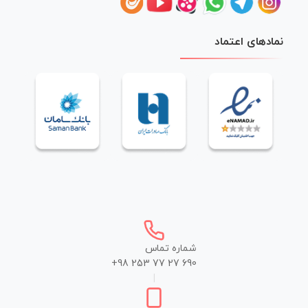
نمادهای اعتماد
شماره تماس
+98 253 77 27 690
|