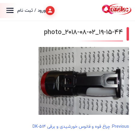
ورود / ثبت نام
photo_۲۰۱۸-۰۸-۰۲_۱۹-۱۵-۴۴
راهبری
Previous:
چراغ قوه و فانوس خورشیدی و برقی DK-514