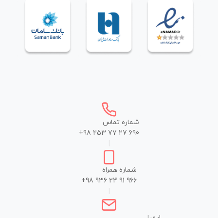
شماره تماس
+98 253 77 27 690
|
شماره همراه
+98 936 24 91 966
|
ایمیل