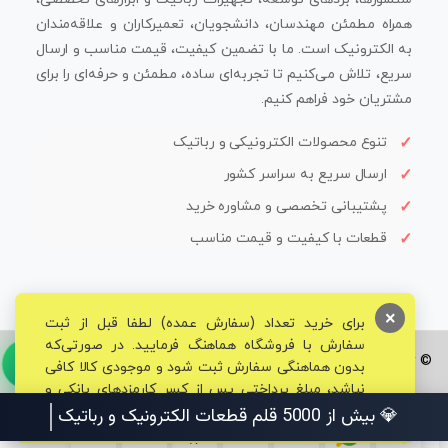
همراه مطمئن مهندسان، دانشجویان، تعمیرکاران و علاقه‌مندان
به الکترونیک است. ما با تضمین کیفیت، قیمت مناسب و ارسال
سریع، تلاش می‌کنیم تا تجربه‌ای ساده، مطمئن و حرفه‌ای را برای
مشتریان خود فراهم کنیم.
تنوع محصولات الکترونیکی و رباتیک
ارسال سریع به سراسر کشور
پشتیبانی تخصصی و مشاوره خرید
قطعات با کیفیت و قیمت مناسب
×
برای خرید تعداد (سفارش عمده) لطفا قبل از ثبت
سفارش با فروشگاه هماهنگ فرمایید. در صورتی‌که
© تمامی حقوق برای فروشگاه تخصصی قم الکترونیک محفوظ می‌باشد.
بدون هماهنگی سفارش ثبت شود و موجودی کالا کافی
نباشد، مبلغ پرداختی پس از کسر کارمزدهای بانکی و
مالیاتی به حساب شما بازگشت داده خواهد شد.
💎 بیش از 5000 قلم قطعات الکترونیک و رباتیک