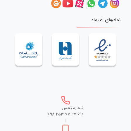
نمادهای اعتماد
شماره تماس
+98 253 77 27 690
|