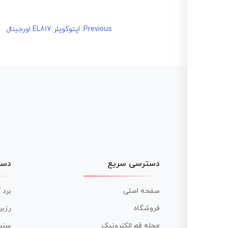
راهبری
Previous:
اپتوکوپلر EL817 اورجینال
نوشته
دسترسی سریع
دست
صفحه اصلی
برد 
فروشگاه
رزبر
مجله قم الکترونیک
سنس