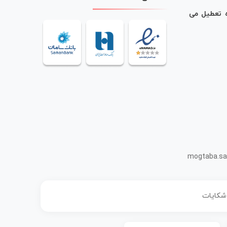
ه تعطیل می
mogtaba.sa
 شکایات