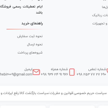
ایام تعطیلات رسمی فروشگا
ل‌ها
باشد
ات رباتیک
راهنمای خرید
ر و تجهیزات
نحوه ثبت سفارش
نحوه ارسال
شیوه‌های پرداخت
شماره تماس
شماره همراه
ایمیل
|
|
hebi2009@gmail.com
+98 936 24 91 966
+98 253 77 27 690
سیاست حریم خصوصی
|
قوانین و مقررات
|
سیاست بازگشت کالا
|
رفع ایرادات و