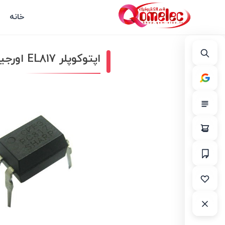
خانه
اپتوکوپلر EL817 اورجینال