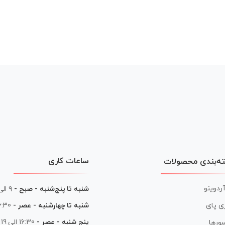
ساعات کاری
ه‌بندی محصولات
آردوینو
شنبه تا پنج‌شنبه - صبح -
۹ الی ۱۳
شنبه تا چهارشنبه - عصر -
16:30 الی
ی پای
پنج شنبه - عصر -
16:30 الی 19
ورها