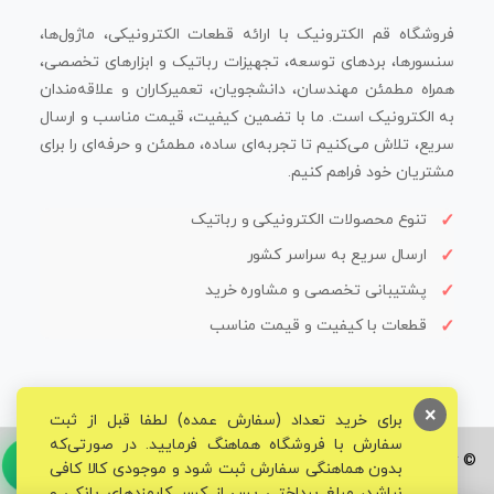
فروشگاه قم الکترونیک با ارائه قطعات الکترونیکی، ماژول‌ها،
سنسورها، بردهای توسعه، تجهیزات رباتیک و ابزارهای تخصصی،
همراه مطمئن مهندسان، دانشجویان، تعمیرکاران و علاقه‌مندان
به الکترونیک است. ما با تضمین کیفیت، قیمت مناسب و ارسال
سریع، تلاش می‌کنیم تا تجربه‌ای ساده، مطمئن و حرفه‌ای را برای
مشتریان خود فراهم کنیم.
تنوع محصولات الکترونیکی و رباتیک
ارسال سریع به سراسر کشور
پشتیبانی تخصصی و مشاوره خرید
قطعات با کیفیت و قیمت مناسب
×
برای خرید تعداد (سفارش عمده) لطفا قبل از ثبت
سفارش با فروشگاه هماهنگ فرمایید. در صورتی‌که
© تمامی حقوق برای فروشگاه تخصصی قم الکترونیک محفوظ می‌باشد.
بدون هماهنگی سفارش ثبت شود و موجودی کالا کافی
نباشد، مبلغ پرداختی پس از کسر کارمزدهای بانکی و