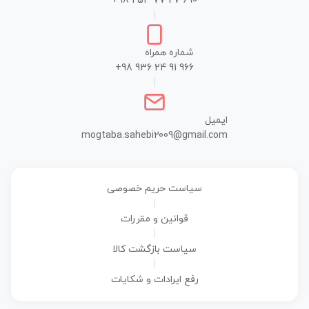
+98 253 77 27 690
|
شماره همراه
+98 936 24 91 966
|
ایمیل
mogtaba.sahebi2009@gmail.com
سیاست حریم خصوصی
|
قوانین و مقررات
|
سیاست بازگشت کالا
|
رفع ایرادات و شکایات